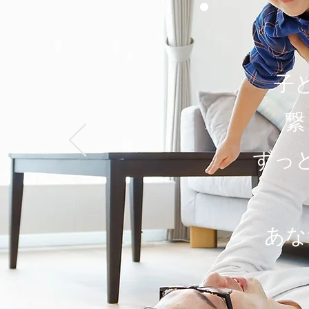
子
繋
ずっ
​あ